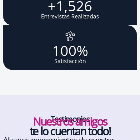
+
1,526
Entrevistas Realizadas
100
%
Satisfacción
Testimonios
Nuestros amigos
te lo cuentan todo!
Algunos pensamientos de nuestra