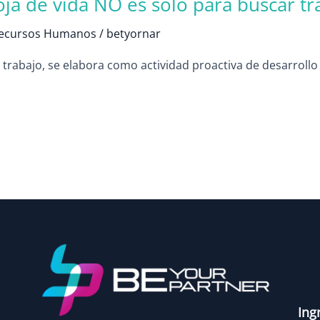
oja de vida NO es solo para buscar tr
ecursos Humanos
/
betyornar
 trabajo, se elabora como actividad proactiva de desarrollo
Ing