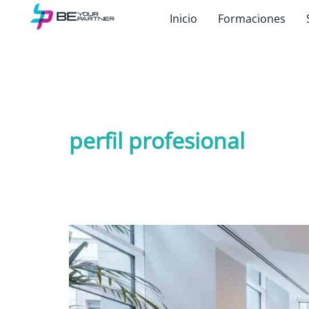
Ir
Inicio
Formaciones
al
contenido
perfil profesional
La
hoja
de
vida
NO